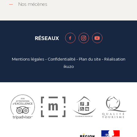
Nos mécènes
RÉSEAUX
Mentions légales
-
Confidentialité
-
Plan du site
- Réalisation
ikuzo