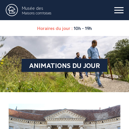
Musée des
Maisons comtoises
Horaires du jour :
10h - 19h
ANIMATIONS DU JOUR