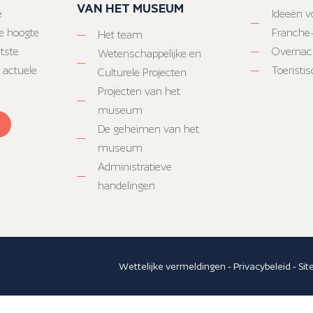
VAN HET MUSEUM
e
Ideeën vo
e hoogte
Franche
Het team
atste
Overnac
Wetenschappelijke en
 actuele
Toeristi
Culturele Projecten
Projecten van het
museum
De geheimen van het
museum
Administratieve
handelingen
Wettelijke vermeldingen
-
Privacybeleid
-
Si