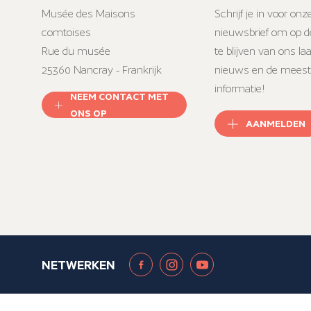
Musée des Maisons
Schrijf je in voor onz
comtoises
nieuwsbrief om op d
Rue du musée
te blijven van ons la
25360 Nancray - Frankrijk
nieuws en de meest
informatie!
NEEM CONTACT MET
ONS OP
AANMELDEN
NETWERKEN