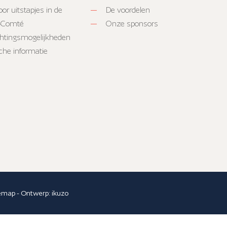
or uitstapjes in de
De voordelen
-Comté
Onze sponsors
htingsmogelijkheden
sche informatie
temap
- Ontwerp:
ikuzo