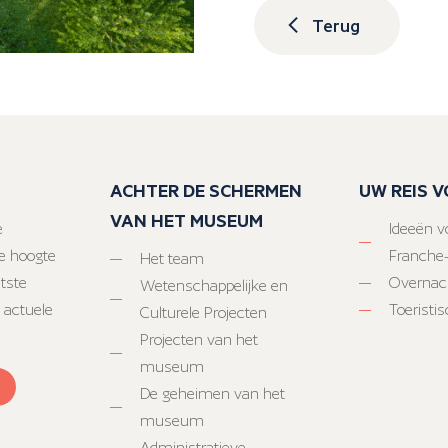
Terug
ACHTER DE SCHERMEN
UW REIS 
VAN HET MUSEUM
e
Ideeën vo
e hoogte
Franche
Het team
atste
Overnac
Wetenschappelijke en
 actuele
Toeristi
Culturele Projecten
Projecten van het
museum
De geheimen van het
museum
Administratieve