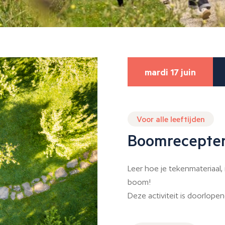
mardi 17 juin
Voor alle leeftijden
Boomrecepte
Leer hoe je tekenmateriaal,
boom!
Deze activiteit is doorlopen