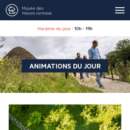
Musée des
Maisons comtoises
Horaires du jour :
10h - 19h
ANIMATIONS DU JOUR