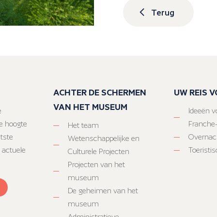
Terug
ACHTER DE SCHERMEN
UW REIS 
VAN HET MUSEUM
e
Ideeën vo
e hoogte
Franche
Het team
atste
Overnac
Wetenschappelijke en
 actuele
Toeristi
Culturele Projecten
Projecten van het
museum
De geheimen van het
museum
Administratieve