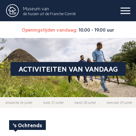
Museum van
de huizen uit de Franche-Comté
Openingstijden vandaag:
10.00 - 19.00 uur
ACTIVITEITEN VAN VANDAAG
dimanche 26 juillet
lundi 27 juillet
mardi 28 juillet
mercredi 29 juillet
's Ochtends