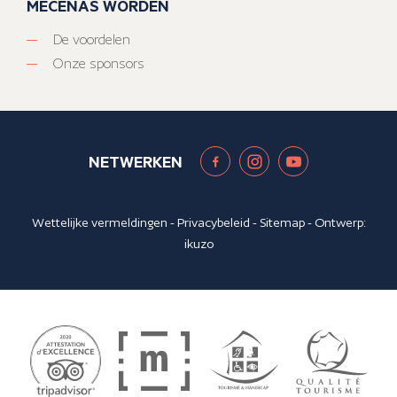
MECENAS WORDEN
De voordelen
Onze sponsors
NETWERKEN
Wettelijke vermeldingen
-
Privacybeleid
-
Sitemap
- Ontwerp:
ikuzo