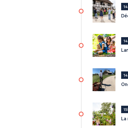
14
Dé
14
La
14
On
15
La 