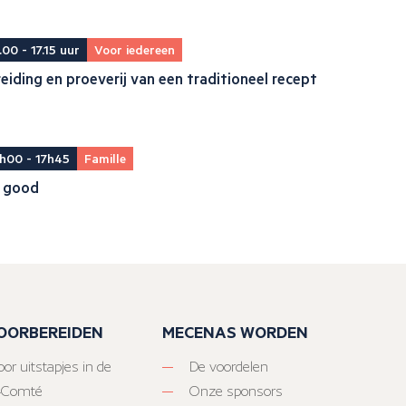
.00 - 17.15 uur
Voor iedereen
eiding en proeverij van een traditioneel recept
h00 - 17h45
Famille
il good
VOORBEREIDEN
MECENAS WORDEN
or uitstapjes in de
De voordelen
-Comté
Onze sponsors