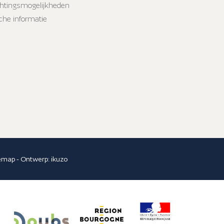
htingsmogelijkheden
sche informatie
temap
- Ontwerp:
ikuzo