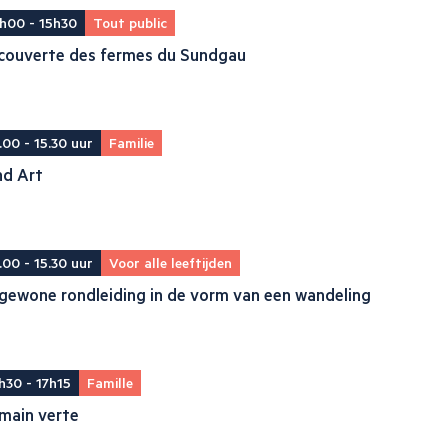
h00 - 15h30
Tout public
couverte des fermes du Sundgau
.00 - 15.30 uur
Familie
nd Art
.00 - 15.30 uur
Voor alle leeftijden
gewone rondleiding in de vorm van een wandeling
h30 - 17h15
Famille
main verte