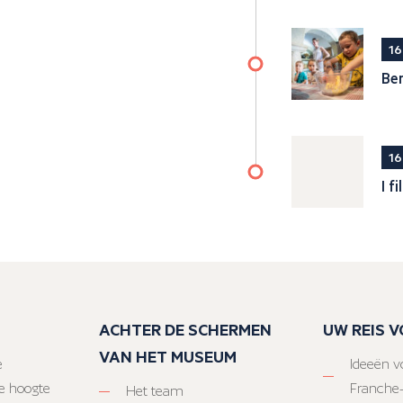
16
Ber
16
I f
ACHTER DE SCHERMEN
UW REIS 
VAN HET MUSEUM
e
Ideeën vo
e hoogte
Franche
Het team