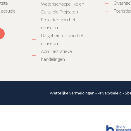
atste
Overnac
Wetenschappelijke en
 actuele
Toeristi
Culturele Projecten
Projecten van het
museum
De geheimen van het
museum
Administratieve
handelingen
Wettelijke vermeldingen
-
Privacybeleid
-
Si