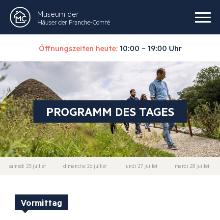
Museum der
Häuser der Franche-Comté
Öffnungszeiten heute:
10:00 – 19:00 Uhr
PROGRAMM DES TAGES
samedi 25 juillet
dimanche 26 juillet
lundi 27 juillet
mardi 28 juillet
Vormittag