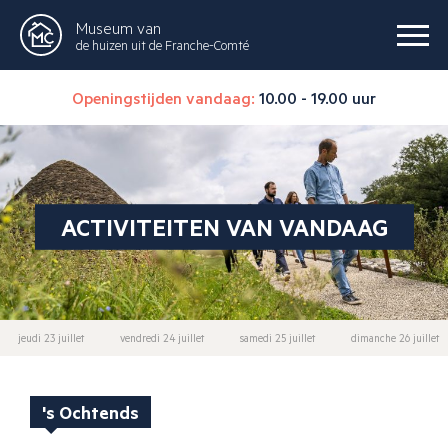
Museum van
de huizen uit de Franche-Comté
Openingstijden vandaag:
10.00 - 19.00 uur
ACTIVITEITEN VAN VANDAAG
jeudi 23 juillet
vendredi 24 juillet
samedi 25 juillet
dimanche 26 juillet
's Ochtends