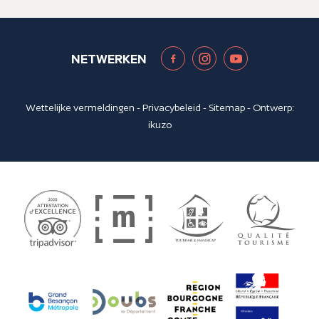
NETWERKEN
Wettelijke vermeldingen
-
Privacybeleid
-
Sitemap
- Ontwerp:
ikuzo