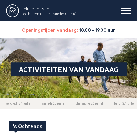
Museum van
de huizen uit de Franche-Comté
Openingstijden vandaag:
10.00 - 19.00 uur
ACTIVITEITEN VAN VANDAAG
vendredi 24 juillet
samedi 25 juillet
dimanche 26 juillet
lundi 27 juillet
's Ochtends