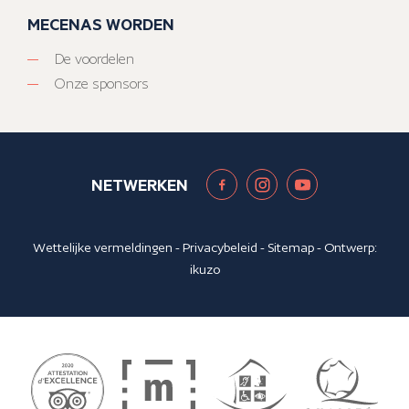
MECENAS WORDEN
De voordelen
Onze sponsors
NETWERKEN
Wettelijke vermeldingen
-
Privacybeleid
-
Sitemap
- Ontwerp:
ikuzo