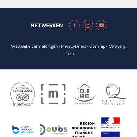
NETWERKEN
Wettelijke vermeldingen
-
Privacybeleid
-
Sitemap
- Ontwerp:
ikuzo