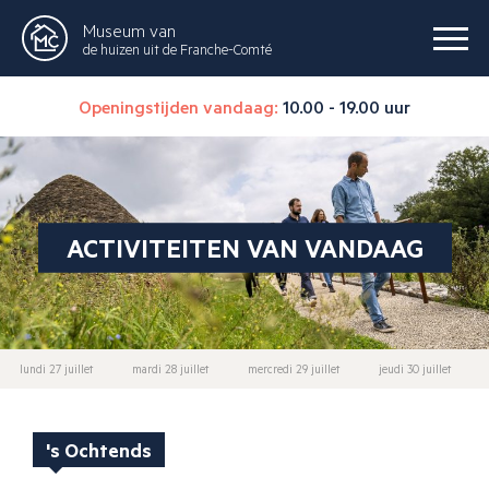
Museum van
de huizen uit de Franche-Comté
Openingstijden vandaag:
10.00 - 19.00 uur
ACTIVITEITEN VAN VANDAAG
lundi 27 juillet
mardi 28 juillet
mercredi 29 juillet
jeudi 30 juillet
's Ochtends