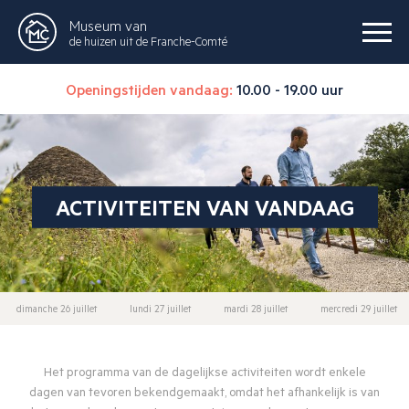
Museum van
de huizen uit de Franche-Comté
Openingstijden vandaag:
10.00 - 19.00 uur
ACTIVITEITEN VAN VANDAAG
dimanche 26 juillet
lundi 27 juillet
mardi 28 juillet
mercredi 29 juillet
Het programma van de dagelijkse activiteiten wordt enkele
dagen van tevoren bekendgemaakt, omdat het afhankelijk is van