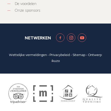
De voordelen
Onze sponsors
NETWERKEN
Wettelijke vermeldingen
-
Privacybeleid
-
Sitemap
- Ontwerp:
ikuzo