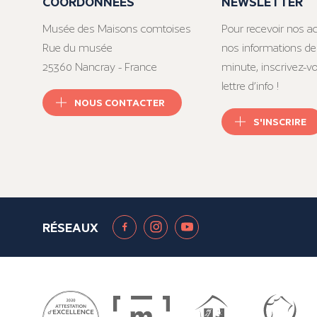
COORDONNÉES
NEWSLETTER
Musée des Maisons comtoises
Pour recevoir nos ac
Rue du musée
nos informations de
25360 Nancray - France
minute, inscrivez-v
lettre d’info !
NOUS CONTACTER
S'INSCRIRE
RÉSEAUX