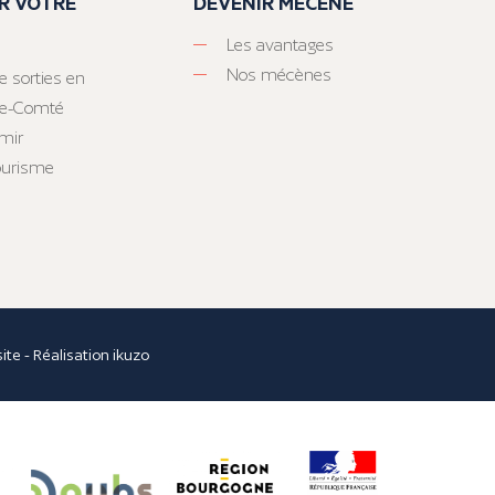
R VOTRE
DEVENIR MÉCÈNE
Les avantages
Nos mécènes
e sorties en
he-Comté
mir
tourisme
site
- Réalisation
ikuzo