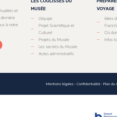
LES COULISSES DU
PRÉPARE
MUSÉE
VOYAGE
tualités et
 dernière
L’équipe
Idées d
ous à notre
Projet Scientifique et
Franc
Culturel
Où dor
Projets du Musée
Infos 
Les secrets du Musée
Actes administratifs
Mentions légales
-
Confidentialité
-
Plan du 