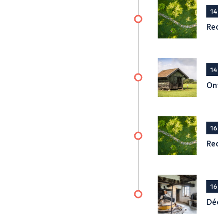
14
Re
14
On
16
Rec
16
Déc