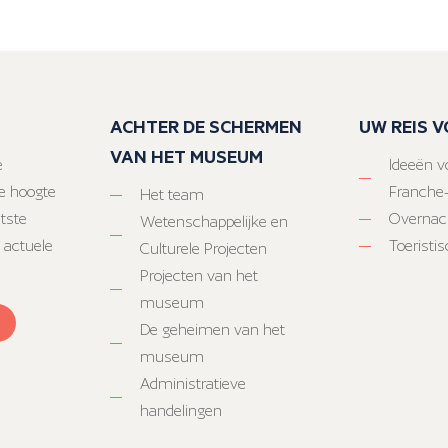
ACHTER DE SCHERMEN
UW REIS 
VAN HET MUSEUM
e
Ideeën vo
e hoogte
Franche
Het team
atste
Overnac
Wetenschappelijke en
 actuele
Toeristi
Culturele Projecten
Projecten van het
museum
De geheimen van het
museum
Administratieve
handelingen