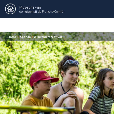
Museum van
de huizen uit de Franche-Comté
Home
>
Agenda
>
Wijnkeldersfestival