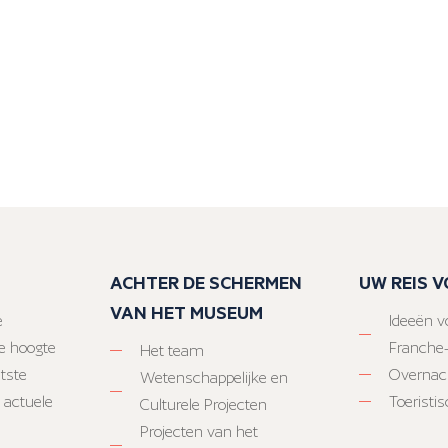
ACHTER DE SCHERMEN
UW REIS 
VAN HET MUSEUM
e
Ideeën vo
e hoogte
Franche
Het team
atste
Overnac
Wetenschappelijke en
 actuele
Toeristi
Culturele Projecten
Projecten van het