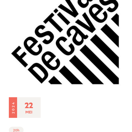
22
2024
MEI
20h