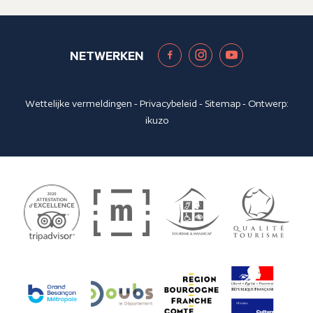
NETWERKEN
Wettelijke vermeldingen
-
Privacybeleid
-
Sitemap
- Ontwerp:
ikuzo