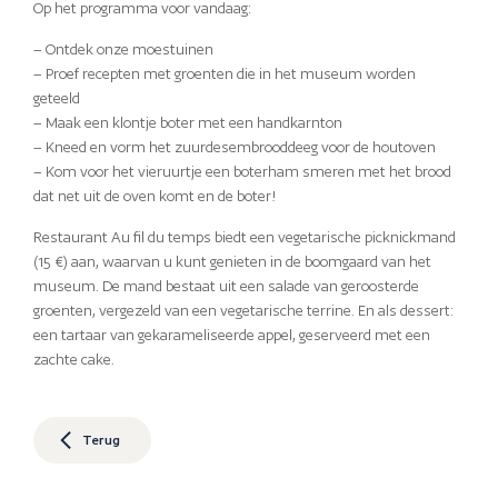
Op het programma voor vandaag:
– Ontdek onze moestuinen
– Proef recepten met groenten die in het museum worden
geteeld
– Maak een klontje boter met een handkarnton
– Kneed en vorm het zuurdesembrooddeeg voor de houtoven
– Kom voor het vieruurtje een boterham smeren met het brood
dat net uit de oven komt en de boter!
Restaurant Au fil du temps biedt een vegetarische picknickmand
(15 €) aan, waarvan u kunt genieten in de boomgaard van het
museum. De mand bestaat uit een salade van geroosterde
groenten, vergezeld van een vegetarische terrine. En als dessert:
een tartaar van gekarameliseerde appel, geserveerd met een
zachte cake.
Terug