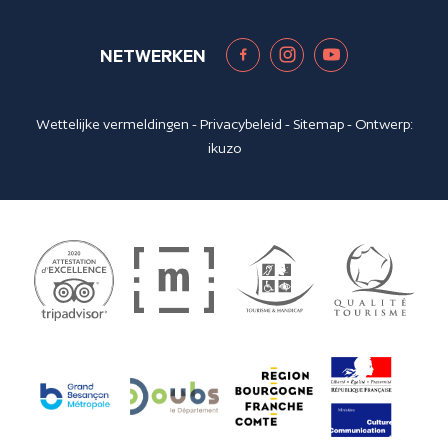
NETWERKEN
Wettelijke vermeldingen
-
Privacybeleid
-
Sitemap
- Ontwerp:
ikuzo