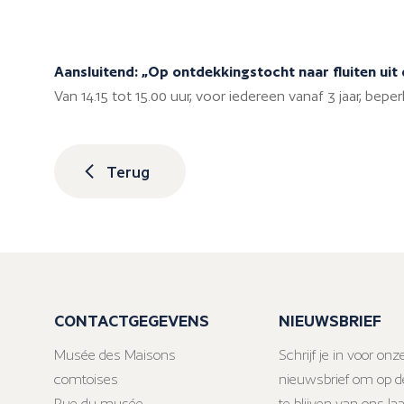
Aansluitend: „Op ontdekkingstocht naar fluiten uit
Van 14.15 tot 15.00 uur, voor iedereen vanaf 3 jaar, beper
Terug
CONTACTGEGEVENS
NIEUWSBRIEF
Musée des Maisons
Schrijf je in voor onz
comtoises
nieuwsbrief om op d
Rue du musée
te blijven van ons la