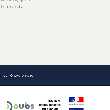
sche informatie
temap
- Ontwerp:
ikuzo