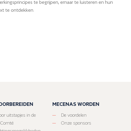
rkingsprincipes te begrijpen, ernaar te luisteren en hun
ext te ontdekken.
VOORBEREIDEN
MECENAS WORDEN
or uitstapjes in de
De voordelen
-Comté
Onze sponsors
htingsmogelijkheden