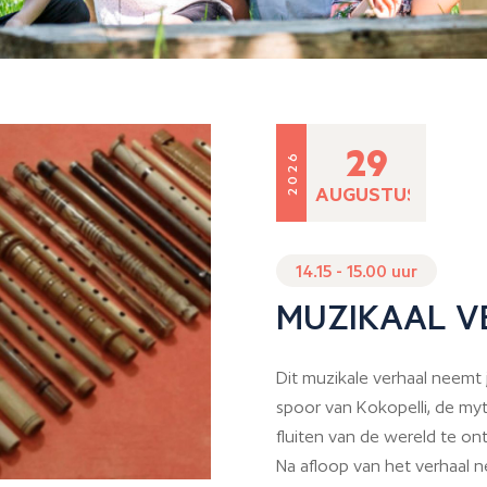
29
2026
AUGUSTUS
14.15 - 15.00 uur
MUZIKAAL V
Dit muzikale verhaal neemt 
spoor van Kokopelli, de myth
fluiten van de wereld te on
Na afloop van het verhaal 