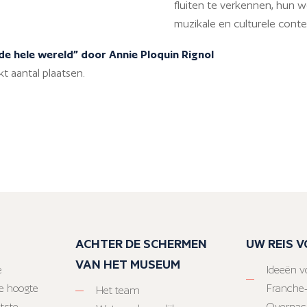
fluiten te verkennen, hun we
muzikale en culturele cont
 de hele wereld” door Annie Ploquin Rignol
kt aantal plaatsen.
ACHTER DE SCHERMEN
UW REIS 
VAN HET MUSEUM
e
Ideeën vo
e hoogte
Franche
Het team
atste
Overnac