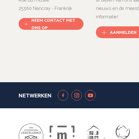
25360 Nancray - Frankrijk
nieuws en de meest
informatie!
NEEM CONTACT MET
ONS OP
AANMELDEN
NETWERKEN