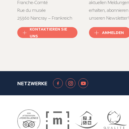
Franche-Comté
aktuellen Meldungen
Rue du musée
erhalten, abonnieren
25360 Nancray – Frankreich
unseren Newsletter!
KONTAKTIEREN SIE
ANMELDEN
UNS
NETZWERKE