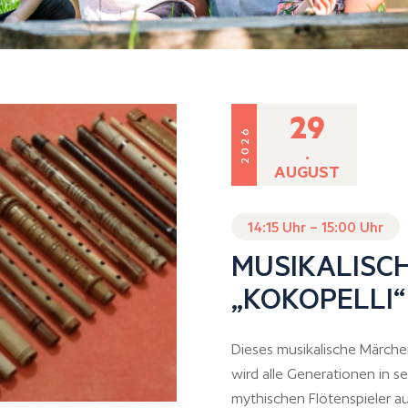
29
2026
.
AUGUST
14:15 Uhr – 15:00 Uhr
MUSIKALISC
„KOKOPELLI“
Dieses musikalische Märchen
wird alle Generationen in 
mythischen Flötenspieler a