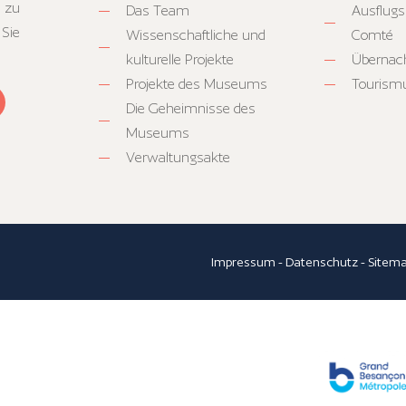
 zu
Das Team
Ausflugs
 Sie
Wissenschaftliche und
Comté
kulturelle Projekte
Übernac
Projekte des Museums
Tourism
Die Geheimnisse des
Museums
Verwaltungsakte
Impressum
-
Datenschutz
-
Sitem