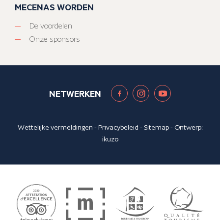
MECENAS WORDEN
De voordelen
Onze sponsors
NETWERKEN
Wettelijke vermeldingen
-
Privacybeleid
-
Sitemap
- Ontwerp:
ikuzo