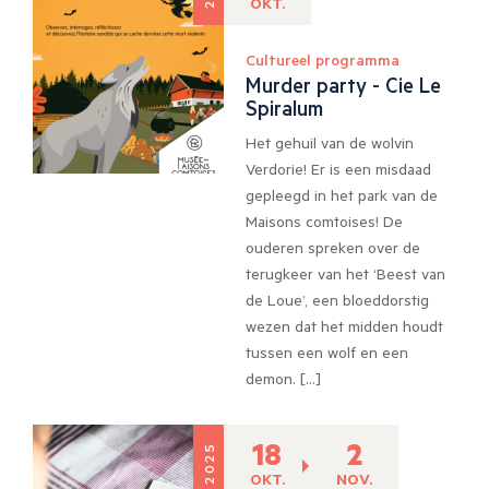
OKT.
Cultureel programma
Murder party - Cie Le
Spiralum
Het gehuil van de wolvin
Verdorie! Er is een misdaad
gepleegd in het park van de
Maisons comtoises! De
ouderen spreken over de
terugkeer van het ‘Beest van
de Loue’, een bloeddorstig
wezen dat het midden houdt
tussen een wolf en een
demon. […]
18
2
2025
OKT.
NOV.