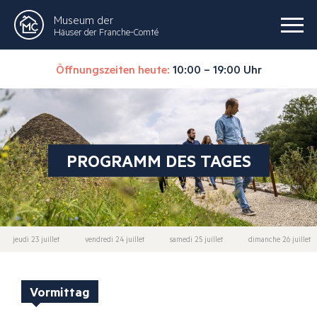
Museum der
Häuser der Franche-Comté
Öffnungszeiten heute:
10:00 – 19:00 Uhr
PROGRAMM DES TAGES
jeudi 23 juillet
vendredi 24 juillet
samedi 25 juillet
dimanche 26 juillet
Vormittag