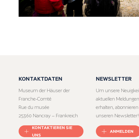
KONTAKTDATEN
NEWSLETTER
Museum der Häuser der
Um unsere Neuigkei
Franche-Comté
aktuellen Meldungen
Rue du musée
erhalten, abonnieren
25360 Nancray – Frankreich
unseren Newsletter!
KONTAKTIEREN SIE
ANMELDEN
UNS