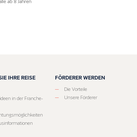
alle ab 8 Jahren
IE IHRE REISE
FÖRDERER WERDEN
Die Vorteile
Unsere Förderer
ideen in der Franche-
htungsmöglichkeiten
usinformationen