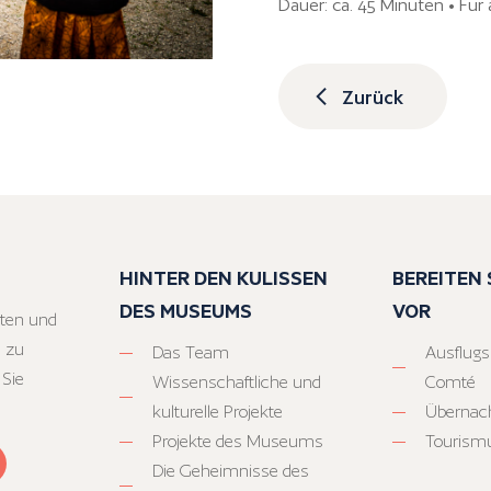
Dauer: ca. 45 Minuten • Für 
Zurück
HINTER DEN KULISSEN
BEREITEN S
DES MUSEUMS
VOR
ten und
 zu
Das Team
Ausflugs
 Sie
Wissenschaftliche und
Comté
kulturelle Projekte
Übernac
Projekte des Museums
Tourism
Die Geheimnisse des