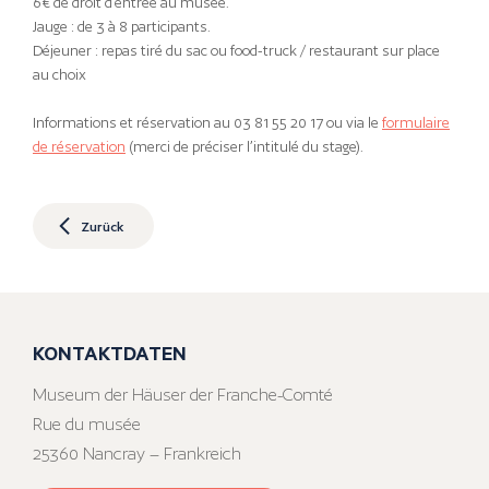
6€ de droit d’entrée au musée.
Jauge : de 3 à 8 participants.
Déjeuner : repas tiré du sac ou food-truck / restaurant sur place
au choix
Informations et réservation au 03 81 55 20 17 ou via le
formulaire
de réservation
(merci de préciser l’intitulé du stage).
Zurück
KONTAKTDATEN
Museum der Häuser der Franche-Comté
Rue du musée
25360 Nancray – Frankreich