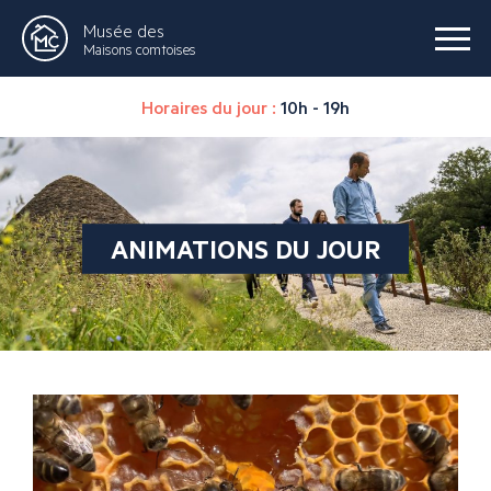
Musée des
Maisons comtoises
Horaires du jour :
10h - 19h
ANIMATIONS DU JOUR