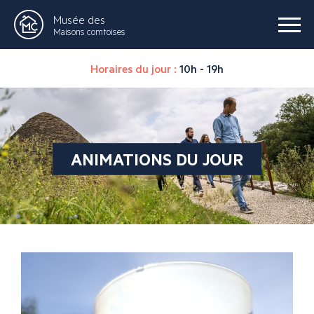
Musée des
Maisons comtoises
Horaires du jour :
10h - 19h
ANIMATIONS DU JOUR