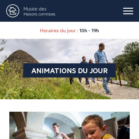
Musée des
Maisons comtoises
Horaires du jour :
10h - 19h
ANIMATIONS DU JOUR