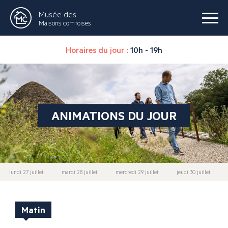
Musée des
Maisons comtoises
Horaires du jour :
10h - 19h
ANIMATIONS DU JOUR
lundi 27 juillet
mardi 28 juillet
mercredi 29 juillet
jeudi 30 juillet
Matin