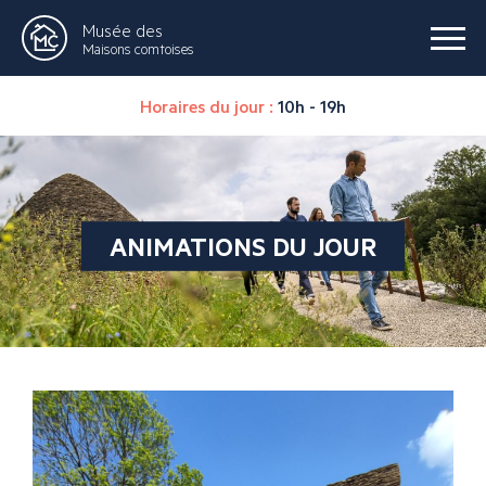
Musée des
Maisons comtoises
Horaires du jour :
10h - 19h
ANIMATIONS DU JOUR