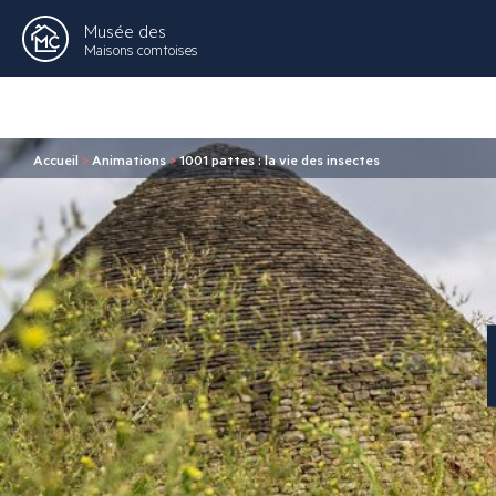
Musée des
Maisons comtoises
Accueil
>
Animations
>
1001 pattes : la vie des insectes