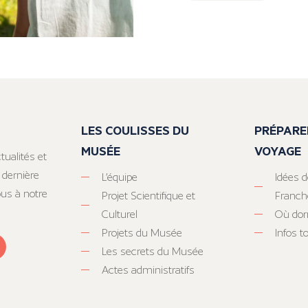
LES COULISSES DU
PRÉPARE
MUSÉE
VOYAGE
tualités et
 dernière
L’équipe
Idées d
ous à notre
Projet Scientifique et
Franc
Culturel
Où dor
Projets du Musée
Infos 
Les secrets du Musée
Actes administratifs