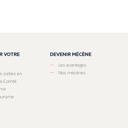
R VOTRE
DEVENIR MÉCÈNE
Les avantages
Nos mécènes
e sorties en
he-Comté
mir
tourisme