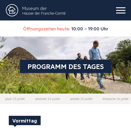
Museum der
Häuser der Franche-Comté
Öffnungszeiten heute:
10:00 – 19:00 Uhr
PROGRAMM DES TAGES
jeudi 23 juillet
vendredi 24 juillet
samedi 25 juillet
dimanche 26 juillet
Vormittag