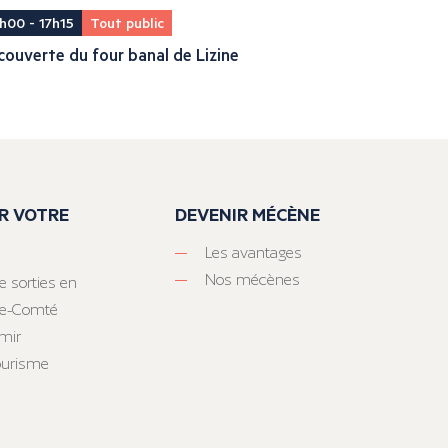
h00 - 17h15
Tout public
ouverte du four banal de Lizine
R VOTRE
DEVENIR MÉCÈNE
Les avantages
Nos mécènes
e sorties en
he-Comté
mir
tourisme