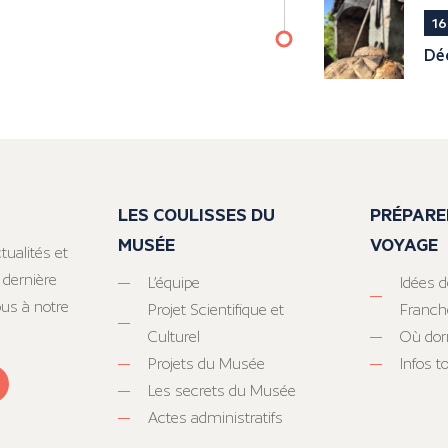
16
Déc
LES COULISSES DU
PRÉPARE
MUSÉE
VOYAGE
tualités et
 dernière
L’équipe
Idées d
ous à notre
Projet Scientifique et
Franc
Culturel
Où dor
Projets du Musée
Infos 
Les secrets du Musée
Actes administratifs