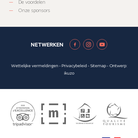
De voordelen
Onze sponsors
NETWERKEN
Wettelijke vermeldingen
-
Privacybeleid
-
Sitemap
- Ontwerp:
ikuzo