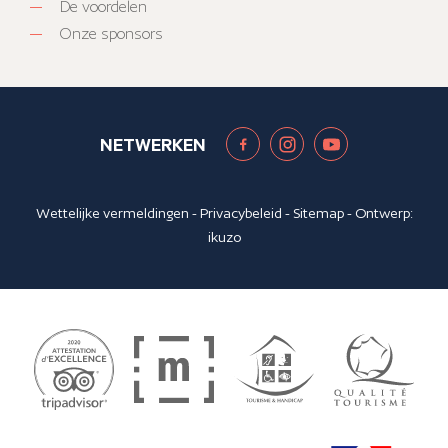
De voordelen
Onze sponsors
NETWERKEN
Wettelijke vermeldingen
-
Privacybeleid
-
Sitemap
- Ontwerp:
ikuzo