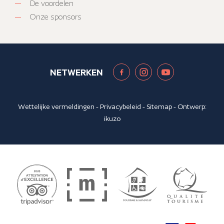
De voordelen
Onze sponsors
NETWERKEN
Wettelijke vermeldingen
-
Privacybeleid
-
Sitemap
- Ontwerp:
ikuzo