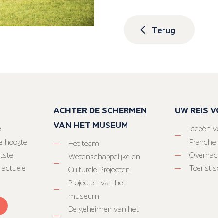
Terug
ACHTER DE SCHERMEN
UW REIS 
VAN HET MUSEUM
e
Ideeën vo
e hoogte
Franche
Het team
atste
Overnac
Wetenschappelijke en
 actuele
Toeristi
Culturele Projecten
Projecten van het
museum
De geheimen van het