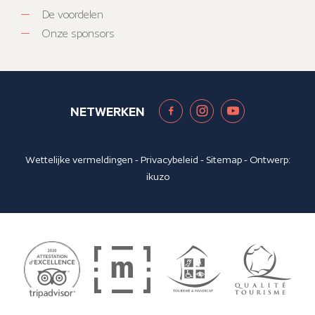
De voordelen
Onze sponsors
NETWERKEN
Wettelijke vermeldingen
-
Privacybeleid
-
Sitemap
- Ontwerp:
ikuzo