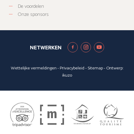
De voordelen
Onze sponsors
NETWERKEN
Wettelijke vermeldingen
-
Privacybeleid
-
Sitemap
- Ontwerp:
ikuzo