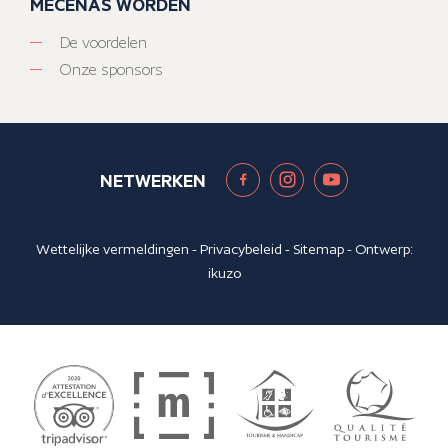
MECENAS WORDEN
De voordelen
Onze sponsors
NETWERKEN
Wettelijke vermeldingen
-
Privacybeleid
-
Sitemap
- Ontwerp:
ikuzo