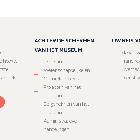
ACHTER DE SCHERMEN
UW REIS 
VAN HET MUSEUM
e
Ideeën vo
e hoogte
Franche
Het team
atste
Overnac
Wetenschappelijke en
 actuele
Toeristi
Culturele Projecten
Projecten van het
museum
De geheimen van het
museum
Administratieve
handelingen