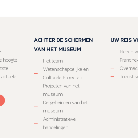
ACHTER DE SCHERMEN
UW REIS 
VAN HET MUSEUM
e
Ideeën vo
e hoogte
Franche
Het team
atste
Overnac
Wetenschappelijke en
 actuele
Toeristi
Culturele Projecten
Projecten van het
museum
De geheimen van het
museum
Administratieve
handelingen