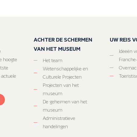
ACHTER DE SCHERMEN
UW REIS 
VAN HET MUSEUM
e
Ideeën vo
e hoogte
Franche
Het team
atste
Overnac
Wetenschappelijke en
 actuele
Toeristi
Culturele Projecten
Projecten van het
museum
De geheimen van het
museum
Administratieve
handelingen