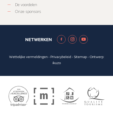
De voordelen
Onze sponsors
NETWERKEN
Wettelijke vermeldingen
-
Privacybeleid
-
Sitemap
- Ontwerp:
ikuzo