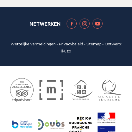
NETWERKEN
Wettelijke vermeldingen
-
Privacybeleid
-
Sitemap
- Ontwerp:
ikuzo