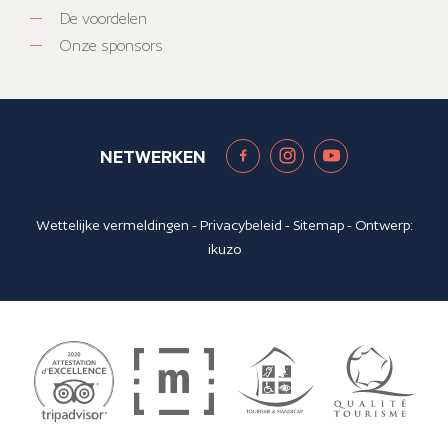
De voordelen
Onze sponsors
NETWERKEN
Wettelijke vermeldingen
-
Privacybeleid
-
Sitemap
- Ontwerp:
ikuzo