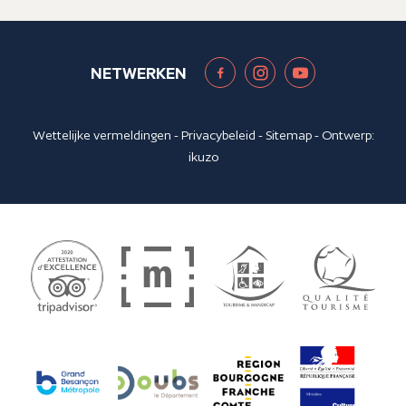
NETWERKEN
Wettelijke vermeldingen
-
Privacybeleid
-
Sitemap
- Ontwerp:
ikuzo