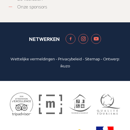
Onze sponsors
NETWERKEN
Wettelijke vermeldingen
-
Privacybeleid
-
Sitemap
- Ontwerp:
ikuzo