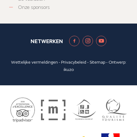
Onze sponsors
NETWERKEN
Wettelijke vermeldingen
-
Privacybeleid
-
Sitemap
- Ontwerp:
ikuzo