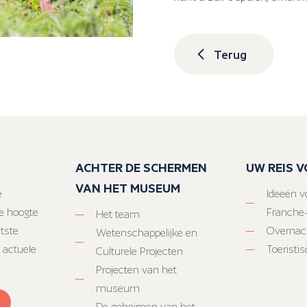
Terug
ACHTER DE SCHERMEN
UW REIS 
VAN HET MUSEUM
e
Ideeën vo
e hoogte
Franche
Het team
atste
Overnac
Wetenschappelijke en
 actuele
Toeristi
Culturele Projecten
Projecten van het
museum
De geheimen van het