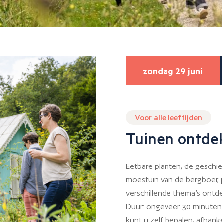
zondag 29 juni
Voor alle leeftijden
Tuinen ontde
Eetbare planten, de geschi
moestuin van de bergboer,
verschillende thema’s ontd
Duur: ongeveer 30 minuten 
kunt u zelf bepalen, afhanke