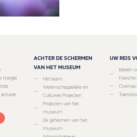
ACHTER DE SCHERMEN
UW REIS 
VAN HET MUSEUM
e
Ideeën vo
e hoogte
Franche
Het team
atste
Overnac
Wetenschappelijke en
 actuele
Toeristi
Culturele Projecten
Projecten van het
museum
De geheimen van het
museum
Administratieve