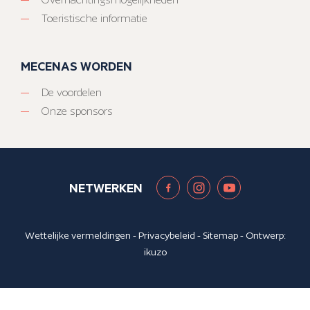
Toeristische informatie
MECENAS WORDEN
De voordelen
Onze sponsors
NETWERKEN
Wettelijke vermeldingen
-
Privacybeleid
-
Sitemap
- Ontwerp:
ikuzo